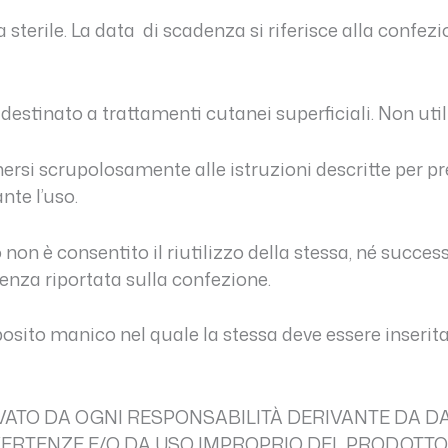
 sterile. La data di scadenza si riferisce alla confe
destinato a trattamenti cutanei superficiali. Non uti
ersi scrupolosamente alle istruzioni descritte per pr
te l’uso.
non è consentito il riutilizzo della stessa, né succes
denza riportata sulla confezione.
pposito manico nel quale la stessa deve essere inserit
VATO DA OGNI RESPONSABILITÀ DERIVANTE DA 
ERTENZE E/O DA USO IMPROPRIO DEL PRODOTTO