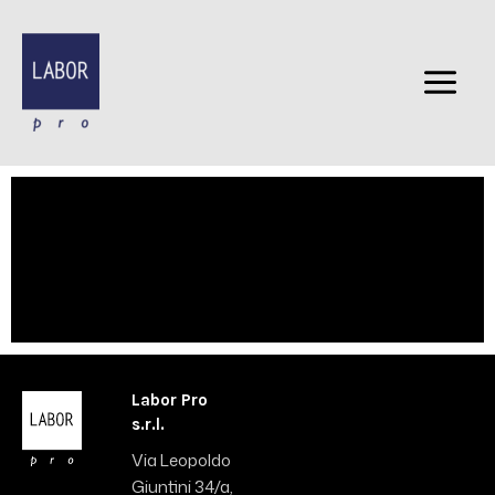
Skip
to
content
Labor Pro
s.r.l.
Via Leopoldo
Giuntini 34/a,