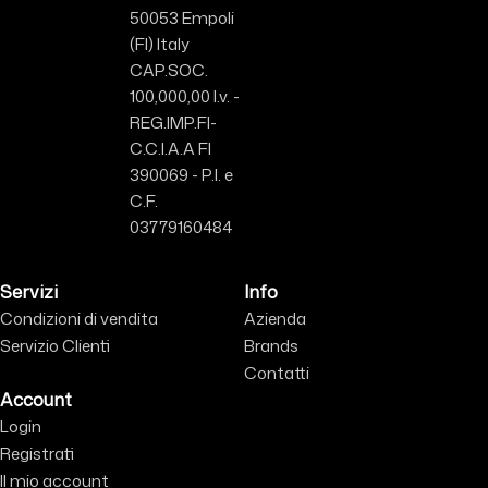
50053 Empoli
(FI) Italy
CAP.SOC.
100,000,00 I.v. -
REG.IMP.FI-
C.C.I.A.A FI
390069 - P.I. e
C.F.
03779160484
Servizi
Info
Condizioni di vendita
Azienda
Servizio Clienti
Brands
Contatti
Account
Login
Registrati
Il mio account