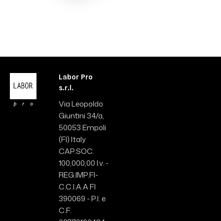
Labor Pro
s.r.l.
Via Leopoldo
Giuntini 34/a,
50053 Empoli
(FI) Italy
CAP.SOC.
100,000,00 I.v. -
REG.IMP.FI-
C.C.I.A.A FI
390069 - P.I. e
C.F.