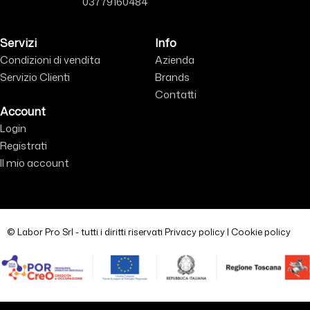
03779160484
Servizi
Info
Condizioni di vendita
Azienda
Servizio Clienti
Brands
Contatti
Account
Login
Registrati
Il mio account
© Labor Pro Srl - tutti i diritti riservati
Privacy policy
|
Cookie policy