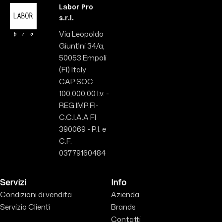
Labor Pro
s.r.l.
Via Leopoldo
Giuntini 34/a,
50053 Empoli
(FI) Italy
CAP.SOC.
100,000,00 I.v. -
REG.IMP.FI-
C.C.I.A.A FI
390069 - P.I. e
C.F.
03779160484
Servizi
Info
Condizioni di vendita
Azienda
Servizio Clienti
Brands
Contatti