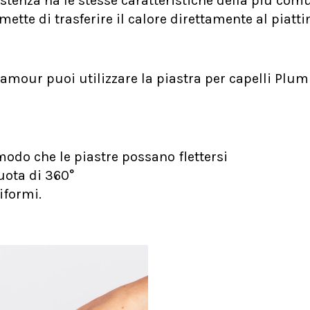
istenza ha le stesse caratteristiche della più c
rmette di trasferire il calore direttamente al pia
amour puoi utilizzare la piastra per capelli Plu
modo che le piastre possano flettersi
ruota di 360°
niformi.