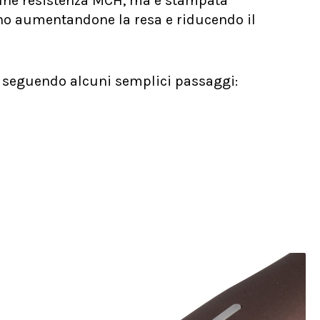
omune resistenza MCH, ma è stampata
ttino aumentandone la resa e riducendo il
m seguendo alcuni semplici passaggi: