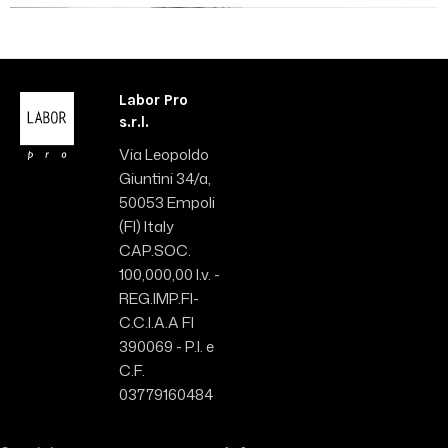
Labor Pro
s.r.l.
Via Leopoldo
Giuntini 34/a,
50053 Empoli
(FI) Italy
CAP.SOC.
100,000,00 I.v. -
REG.IMP.FI-
C.C.I.A.A FI
390069 - P.I. e
C.F.
03779160484