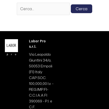
Labor Pro
s.r.l.
Via Leopoldo
Giuntini 34/a,
50053 Empoli
(FI) Italy
CAP.SOC.
100,000,00 I.v. -
REG.IMP.FI-
C.C.I.A.A FI
390069 - P.I. e
C.F.