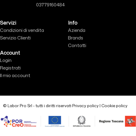
03779160484
Servizi
Info
Condizioni di vendita
Azienda
Servizio Clienti
Brands
Contatti
Account
Login
Registrati
Il mio account
© Labor Pro Srl - tutti i diritti riservati
Privacy policy
|
Cookie policy